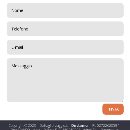
INVIA
Copyright © 2023 – Dettaglidiviaggio.it –
Disclaimer
– PI: 02722620594 –
Rea 194490 Latina – Polizza R.C. 150350798 Unipol Sai – Powered by